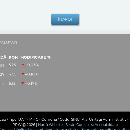
VALUTAR
EDĂ
RON
MODIFICARE %
5,25
–0,06
%
UR
4,55
–0,16
%
SD
6,13
–0,17
%
BP
ău / Tipul UAT - 14 - C - Comună / Codul SIRUTA al Unitații Administrativ-T
PPW @
2026 |
Hartă Website
|
Setări Cookies și Accesibilitate
e Cookies
|
Politică de confidențialitate website
|
Termeni și condiții de utiliza