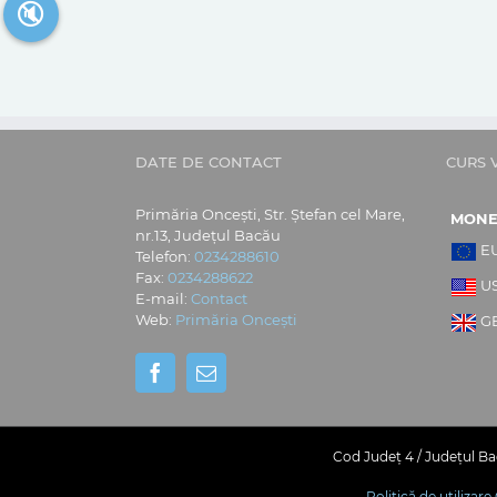
🔇
DATE DE CONTACT
CURS 
Primăria Oncești, Str. Ștefan cel Mare,
MON
nr.13, Județul Bacău
E
Telefon:
0234288610
Fax:
0234288622
U
E-mail:
Contact
Web:
Primăria Oncești
G
Cod Județ 4 / Județul Bac
Politică de utilizar