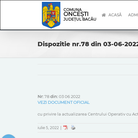
Skip
Skip
to
Navigation
COMUNA
ONCEȘTI
content
ACASĂ
ADMI
JUDEȚUL BACĂU
Dispozitie nr.78 din 03-06-202
Nr:
78
din:
03 06 2022
VEZI DOCUMENT OFICIAL
cu privire la actualizarea Centrului Operativ cu A
iulie 5, 2022
|