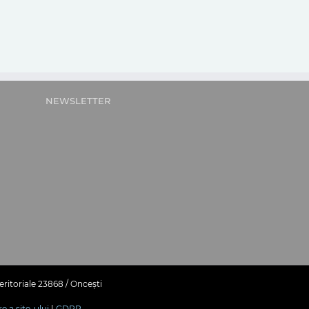
NEWSLETTER
eritoriale 23868 / Oncești
re a site-ului
|
GDPR