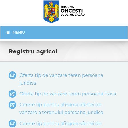
Skip
to
content
Skip
MENIU
Navigation
Registru agricol
Oferta tip de vanzare teren persoana
juridica
Oferta tip de vanzare teren persoana fizica
Cerere tip pentru afisarea ofertei de
vanzare a terenului persoana juridica
Cerere tip pentru afisarea ofertei de