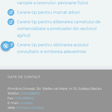
vanzare a terenului- persoane fizice
Cerere tip pentru marcat arbori
Cerere tip pentru eliberarea carnetului de
comercializare a produselor din sectorul
agricol
Cerere tip pentru obtinerea avizului
🔇
consultativ si emiterea adeverintei
DATE DE CONTACT
Primăria Oncești, Str. Ștefan cel Mare, nr.13, Județul Bacău
Telefon:
0234288610
Fax:
0234288622
E-mail:
Contact
Web:
Primăria Oncești