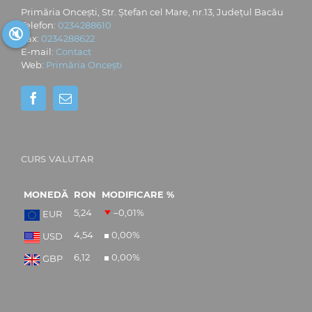
Primăria Oncești, Str. Ștefan cel Mare, nr.13, Județul Bacău
Telefon:
0234288610
🔇
Fax:
0234288622
E-mail:
Contact
Web:
Primăria Oncești
CURS VALUTAR
MONEDĂ
RON
MODIFICARE %
5,24
–0,01
%
EUR
4,54
0,00
%
USD
6,12
0,00
%
GBP