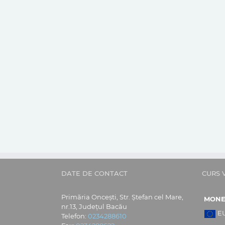
DATE DE CONTACT
CURS 
Primăria Oncești, Str. Ștefan cel Mare,
MON
nr.13, Județul Bacău
E
Telefon:
0234288610