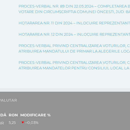
PROCES-VERBAL NR. 89 DIN 22.05.2024 – COMPLETAREA
VOTARE DIN CIRCUMSCRIPTIA COMUNEI ONCESTI, JUD. 
HOTARAREA NR. 11 DIN 2024 – INLOCUIRE REPREZENTANT S
HOTARAREA NR. 12 DIN 2024 – INLOCUIRE REPREZENTANT S
PROCES-VERBAL PRIVIND CENTRALIZAREA VOTURILOR, C
ATRIBUIREA MANDATULUI DE PRIMAR LA ALEGERILE LOCA
PROCES-VERBAL PRIVIND CENTRALIZAREA VOTURILOR, C
ATRIBUIREA MANDATELOR PENTRU CONSILIUL LOCAL LA A
VALUTAR
EDĂ
RON
MODIFICARE %
5,25
–0,03
%
UR