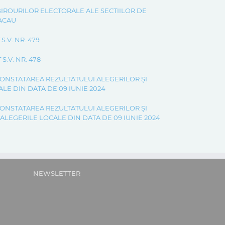
 BIROURILOR ELECTORALE ALE SECTIILOR DE
BACAU
.V. NR. 479
.V. NR. 478
ONSTATAREA REZULTATULUI ALEGERILOR ȘI
LE DIN DATA DE 09 IUNIE 2024
ONSTATAREA REZULTATULUI ALEGERILOR ȘI
LEGERILE LOCALE DIN DATA DE 09 IUNIE 2024
NEWSLETTER