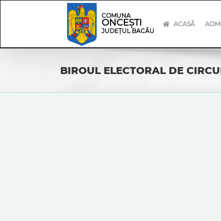
Skip
Skip
to
Navigation
COMUNA
ONCEȘTI
content
ACASĂ
ADMI
JUDEȚUL BACĂU
BIROUL ELECTORAL DE CIRCUM