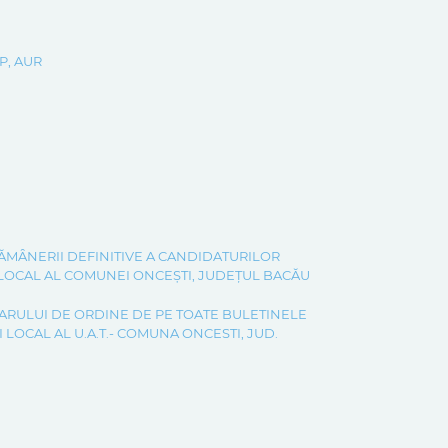
MP, AUR
RĂMȂNERII DEFINITIVE A CANDIDATURILOR
 LOCAL AL COMUNEI ONCEȘTI, JUDEȚUL BACĂU
UMARULUI DE ORDINE DE PE TOATE BULETINELE
LOCAL AL U.A.T.- COMUNA ONCESTI, JUD.