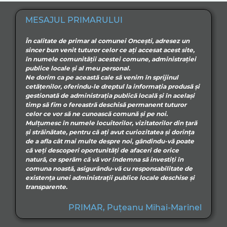
MESAJUL PRIMARULUI
În calitate de primar al comunei Oncești, adresez un
sincer bun venit tuturor celor ce aţi accesat acest site,
în numele comunităţii acestei comune, administraţiei
publice locale şi al meu personal.
Ne dorim ca pe această cale să venim în sprijinul
cetăţenilor, oferindu-le dreptul la informaţia produsă şi
gestionată de administraţia publică locală şi în acelaşi
timp să fim o fereastră deschisă permanent tuturor
celor ce vor să ne cunoască comună şi pe noi.
Mulţumesc în numele locuitorilor, vizitatorilor din ţară
şi străinătate, pentru că aţi avut curiozitatea şi dorinţa
de a afla cât mai multe despre noi, gândindu-vă poate
că veţi descoperi oportunităţi de afaceri de orice
natură, ce sperăm că vă vor îndemna să investiţi în
comuna noastă, asigurându-vă cu responsabilitate de
existenţa unei administraţii publice locale deschise şi
transparente.
PRIMAR, Puțeanu Mihai-Marinel