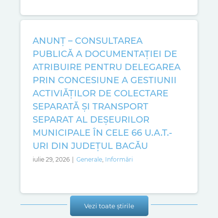
ANUNŢ – CONSULTAREA
PUBLICĂ A DOCUMENTAŢIEI DE
ATRIBUIRE PENTRU DELEGAREA
PRIN CONCESIUNE A GESTIUNII
ACTIVIĂŢILOR DE COLECTARE
SEPARATĂ ŞI TRANSPORT
SEPARAT AL DEŞEURILOR
MUNICIPALE ÎN CELE 66 U.A.T.-
URI DIN JUDEŢUL BACĂU
iulie 29, 2026
|
Generale
,
Informări
Vezi toate știrile