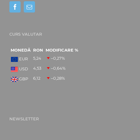
CURS VALUTAR
MONEDĂ
RON
MODIFICARE %
5,24
–0,27
%
EUR
4,53
–0,64
%
USD
6,12
–0,28
%
GBP
NEWSLETTER