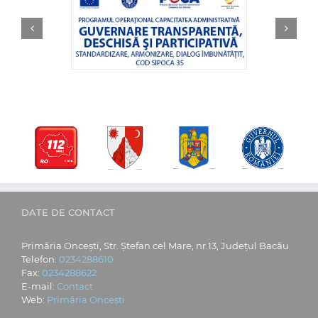
DATE DE CONTACT
Primăria Oncești, Str. Ștefan cel Mare, nr.13, Județul Bacău
Telefon:
0234288610
Fax:
0234288622
E-mail:
Contact
Web:
Primăria Oncești