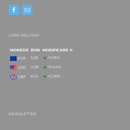
CURS VALUTAR
MONEDĂ
RON
MODIFICARE %
5,26
+0,16
%
EUR
4,56
+0,44
%
USD
6,14
+0,36
%
GBP
NEWSLETTER