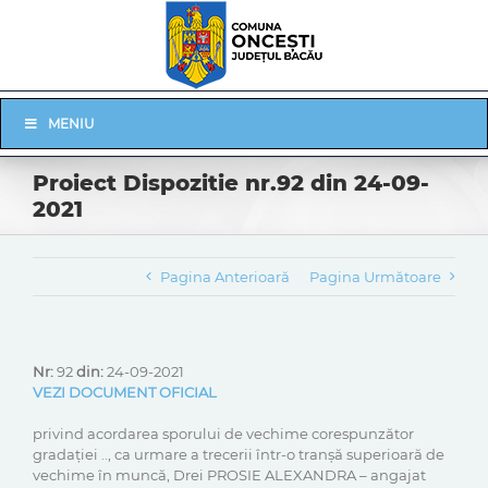
Skip
to
content
Skip
MENIU
Navigation
Proiect Dispozitie nr.92 din 24-09-
2021
Pagina Anterioară
Pagina Următoare
Nr:
92
din:
24-09-2021
VEZI DOCUMENT OFICIAL
privind acordarea sporului de vechime corespunzător
gradației .., ca urmare a trecerii într-o tranşă superioară de
vechime în muncă, Drei PROSIE ALEXANDRA – angajat