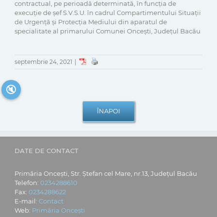
contractual, pe perioadă determinată, în funcția de
execuție de șef S.V.S.U. în cadrul Compartimentului Situații
de Urgență și Protecția Mediului din aparatul de
specialitate al primarului Comunei Oncești, Județul Bacău
septembrie 24, 2021
|
🔇
DATE DE CONTACT
Primăria Oncești, Str. Ștefan cel Mare, nr.13, Județul Bacău
Telefon:
0234288610
Fax:
0234288622
E-mail:
Contact
Web:
Primăria Oncești