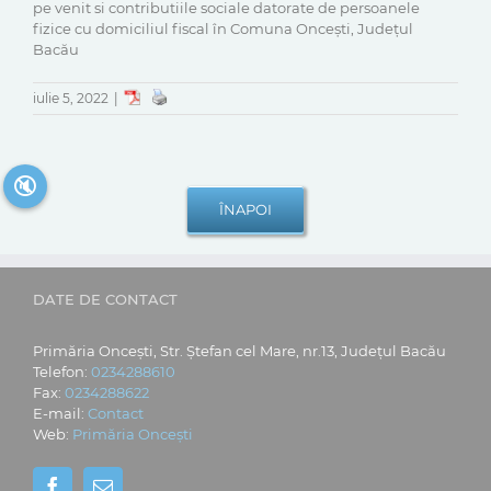
pe venit si contributiile sociale datorate de persoanele
fizice cu domiciliul fiscal în Comuna Oncești, Județul
Bacău
iulie 5, 2022
|
🔇
DATE DE CONTACT
Primăria Oncești, Str. Ștefan cel Mare, nr.13, Județul Bacău
Telefon:
0234288610
Fax:
0234288622
E-mail:
Contact
Web:
Primăria Oncești