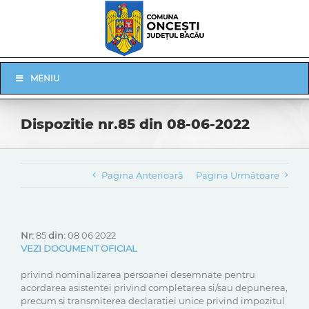
Skip
to
content
Skip
MENIU
Navigation
Dispozitie nr.85 din 08-06-2022
Pagina Anterioară
Pagina Următoare
Nr:
85
din:
08 06 2022
VEZI DOCUMENT OFICIAL
privind nominalizarea persoanei desemnate pentru
acordarea asistentei privind completarea si/sau depunerea,
precum si transmiterea declaratiei unice privind impozitul