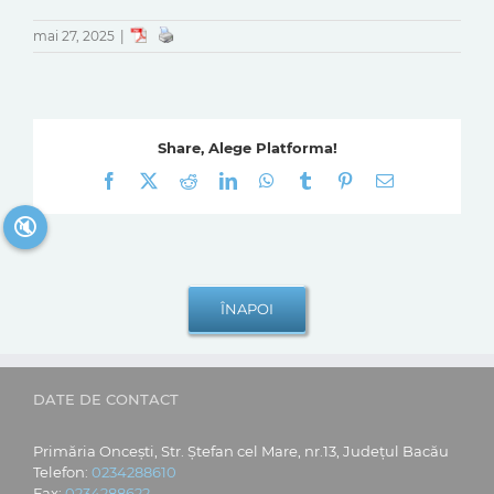
mai 27, 2025
|
Share, Alege Platforma!
Facebook
X
Reddit
LinkedIn
WhatsApp
Tumblr
Pinterest
E-
mail:
🔇
DATE DE CONTACT
Primăria Oncești, Str. Ștefan cel Mare, nr.13, Județul Bacău
Telefon:
0234288610
Fax:
0234288622