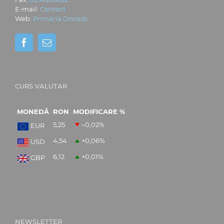
E-mail:
Contact
Web:
Primăria Oncești
CURS VALUTAR
MONEDĂ
RON
MODIFICARE %
5,25
–0,02
%
EUR
4,54
+0,06
%
USD
6,12
+0,01
%
GBP
NEWSLETTER