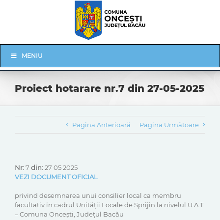
Skip
to
content
Skip
MENIU
Navigation
Proiect hotarare nr.7 din 27-05-2025
Pagina Anterioară
Pagina Următoare
Nr:
7
din:
27 05 2025
VEZI DOCUMENT OFICIAL
privind desemnarea unui consilier local ca membru
facultativ în cadrul Unității Locale de Sprijin la nivelul U.A.T.
– Comuna Oncești, Județul Bacău