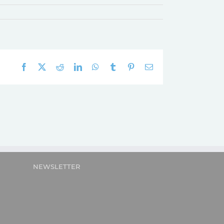
Facebook
X
Reddit
LinkedIn
WhatsApp
Tumblr
Pinterest
E-
mail:
NEWSLETTER