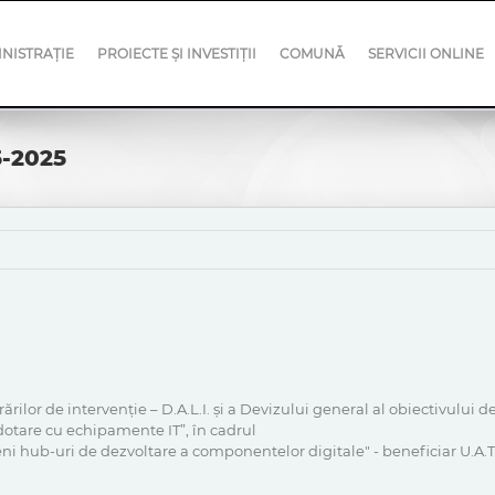
NISTRAȚIE
PROIECTE ȘI INVESTIȚII
COMUNĂ
SERVICII ONLINE
5-2025
ilor de intervenție – D.A.L.I. și a Devizului general al obiectivului d
dotare cu echipamente IT”, în cadrul
veni hub-uri de dezvoltare a componentelor digitale" - beneficiar U.A