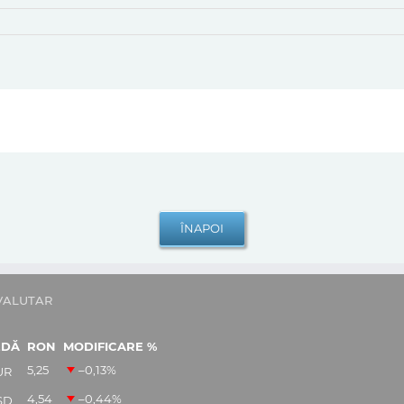
VALUTAR
EDĂ
RON
MODIFICARE %
5,25
–0,13
%
UR
4,54
–0,44
%
SD