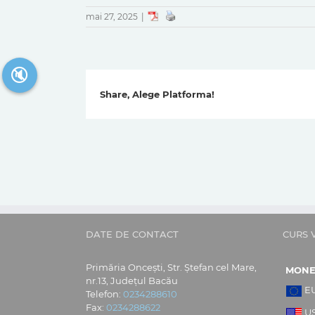
mai 27, 2025
|
🔇
Share, Alege Platforma!
DATE DE CONTACT
CURS 
Primăria Oncești, Str. Ștefan cel Mare,
MON
nr.13, Județul Bacău
E
Telefon:
0234288610
Fax:
0234288622
U