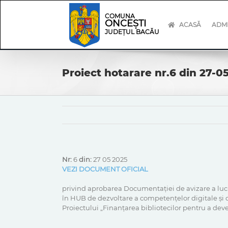
Skip
Skip
to
Navigation
COMUNA
ONCEȘTI
content
ACASĂ
ADMI
JUDEȚUL BACĂU
Proiect hotarare nr.6 din 27-0
Nr:
6
din:
27 05 2025
VEZI DOCUMENT OFICIAL
privind aprobarea Documentației de avizare a lucrăr
în HUB de dezvoltare a competențelor digitale și 
Proiectului „Finanțarea bibliotecilor pentru a de