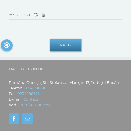
mai 25, 2021
|
🔇
DATE DE CONTACT
Primăria Oncești, Str. Ștefan cel Mare, nr.13, Județul Bacău
Telefon:
0234288610
Fax:
0234288622
E-mail:
Contact
Web:
Primăria Oncești