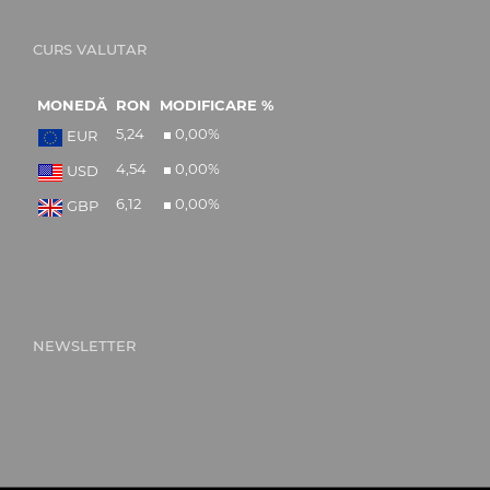
CURS VALUTAR
MONEDĂ
RON
MODIFICARE %
5,24
0,00
%
EUR
4,54
0,00
%
USD
6,12
0,00
%
GBP
NEWSLETTER