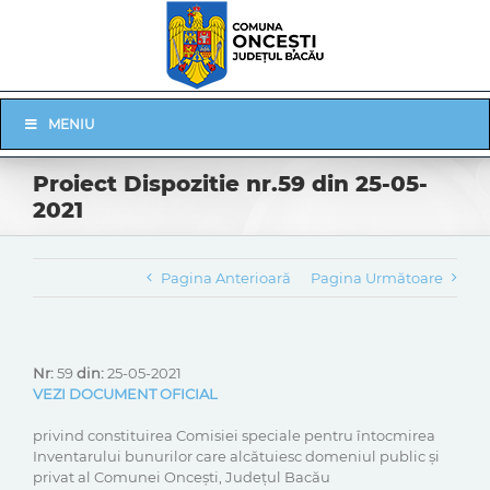
Skip
to
content
Skip
MENIU
Navigation
Proiect Dispozitie nr.59 din 25-05-
2021
Pagina Anterioară
Pagina Următoare
Nr:
59
din:
25-05-2021
VEZI DOCUMENT OFICIAL
privind constituirea Comisiei speciale pentru întocmirea
Inventarului bunurilor care alcătuiesc domeniul public și
privat al Comunei Oncești, Județul Bacău