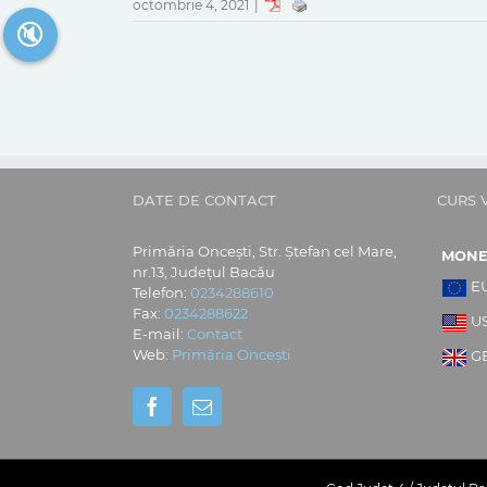
octombrie 4, 2021
|
🔇
DATE DE CONTACT
CURS 
Primăria Oncești, Str. Ștefan cel Mare,
MON
nr.13, Județul Bacău
E
Telefon:
0234288610
Fax:
0234288622
U
E-mail:
Contact
Web:
Primăria Oncești
G