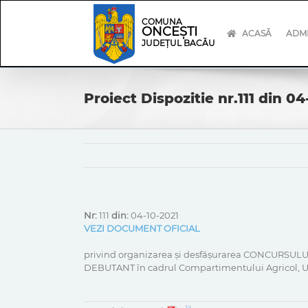
Skip
Skip
to
Navigation
COMUNA
ONCEȘTI
content
ACASĂ
ADMI
JUDEȚUL BACĂU
Proiect Dispozitie nr.111 din 04
Nr:
111
din:
04-10-2021
VEZI DOCUMENT OFICIAL
privind organizarea şi desfăşurarea CONCURSULUI
DEBUTANT în cadrul Compartimentului Agricol, Ur