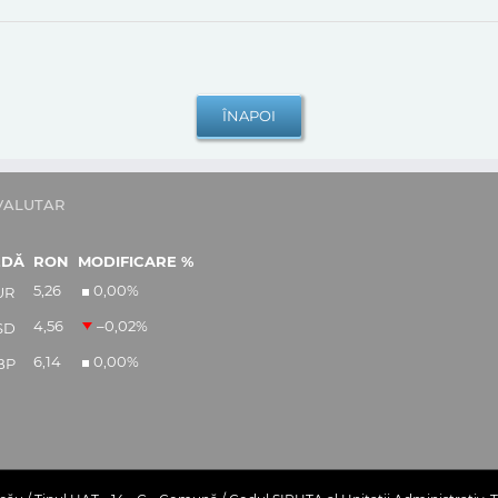
VALUTAR
EDĂ
RON
MODIFICARE %
5,26
0,00
%
UR
4,56
–0,02
%
SD
6,14
0,00
%
BP