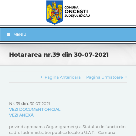
Skip
to
content
Skip
MENIU
Navigation
Hotararea nr.39 din 30-07-2021
Pagina Anterioară
Pagina Următoare
Nr:
39
din:
30 07 2021
VEZI DOCUMENT OFICIAL
VEZI ANEXĂ
privind aprobarea Organigramei și a Statului de funcții din
cadrul administratiei publice locale a U.A.T. - Comuna