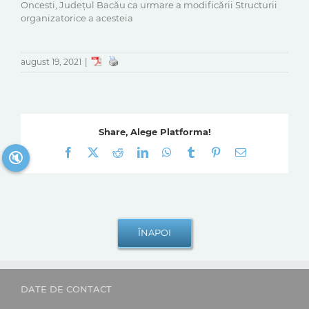
Oncesti, Județul Bacău ca urmare a modificării Structurii
organizatorice a acesteia
august 19, 2021
|
Share, Alege Platforma!
Facebook
X
Reddit
LinkedIn
WhatsApp
Tumblr
Pinterest
E-
🔇
mail:
DATE DE CONTACT