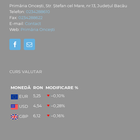
Primăria Oncești, Str. Ștefan cel Mare, nr.13, Județul Bacău
Telefon:
0234288610
Fax:
0234288622
E-mail:
Contact
Web:
Primăria Oncești
CURS VALUTAR
MONEDĂ
RON
MODIFICARE %
5,25
–0,10
%
EUR
4,54
–0,28
%
USD
6,12
–0,16
%
GBP