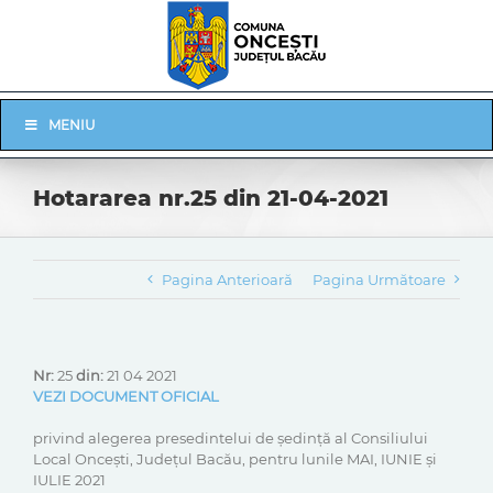
Skip
to
content
Skip
MENIU
Navigation
Hotararea nr.25 din 21-04-2021
Pagina Anterioară
Pagina Următoare
Nr:
25
din:
21 04 2021
VEZI DOCUMENT OFICIAL
privind alegerea presedintelui de ședință al Consiliului
Local Oncești, Județul Bacău, pentru lunile MAI, IUNIE și
IULIE 2021