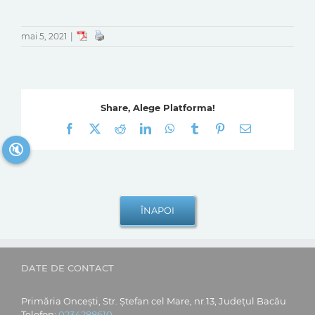
mai 5, 2021
|
Share, Alege Platforma!
Facebook
X
Reddit
LinkedIn
WhatsApp
Tumblr
Pinterest
E-
mail:
🔇
DATE DE CONTACT
Primăria Oncești, Str. Ștefan cel Mare, nr.13, Județul Bacău
Telefon:
0234288610