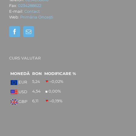
Fax:
0234288622
E-mail:
Contact
Web:
Primăria Oncești
CURS VALUTAR
MONEDĂ
RON
MODIFICARE %
5,24
–0,02
%
EUR
4,54
0,00
%
USD
6,11
–0,19
%
GBP