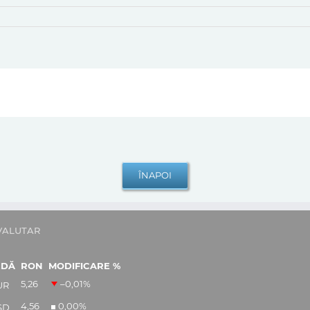
VALUTAR
EDĂ
RON
MODIFICARE %
5,26
–0,01
%
UR
4,56
0,00
%
SD