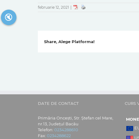
februarie 12, 2021
|
🔇
Share, Alege Platforma!
DATE DE CONTACT
CURS 
Primăria Oncești, Str. Ștefan cel Mare,
MON
nr.13, Județul Bacău
E
Telefon:
0234288610
Fax:
0234288622
U