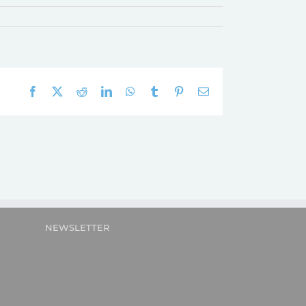
Facebook
X
Reddit
LinkedIn
WhatsApp
Tumblr
Pinterest
E-
mail:
NEWSLETTER