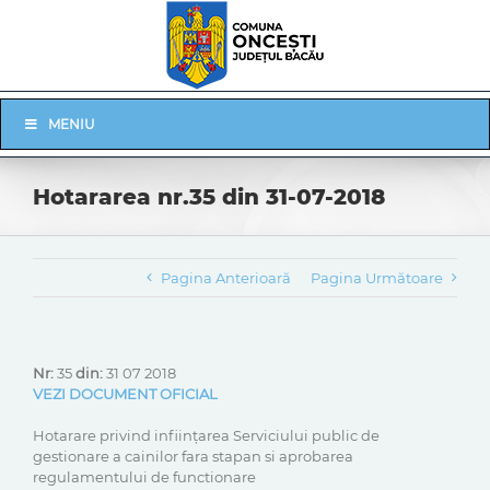
Skip
to
content
Skip
MENIU
Navigation
Hotararea nr.35 din 31-07-2018
Pagina Anterioară
Pagina Următoare
Nr:
35
din:
31 07 2018
VEZI DOCUMENT OFICIAL
Hotarare privind inființarea Serviciului public de
gestionare a cainilor fara stapan si aprobarea
regulamentului de functionare