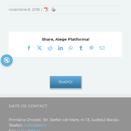
noiembrie 8, 2018
|
Share, Alege Platforma!
Facebook
X
Reddit
LinkedIn
WhatsApp
Tumblr
Pinterest
E-
mail:
🔇
DATE DE CONTACT
Primăria Oncești, Str. Ștefan cel Mare, nr.13, Județul Bacău
Telefon:
0234288610
Fax:
0234288622