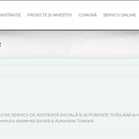
NISTRAȚIE
PROIECTE ȘI INVESTIȚII
COMUNĂ
SERVICII ONLINE
2
LUI DE SERVICII DE ASISTENȚĂ SOCIALĂ ȘI AUTORITATE TUTELARĂ la n
ntului Asistență Socială și Autoritate Tutelară