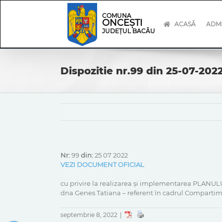
Skip
Skip
to
Navigation
COMUNA
ONCEȘTI
content
ACASĂ
ADMI
JUDEȚUL BACĂU
Dispozitie nr.99 din 25-07-202
Nr:
99
din:
25 07 2022
VEZI DOCUMENT OFICIAL
cu privire la realizarea și implementarea PLANU
dna Genes Tatiana – referent în cadrul Compartime
septembrie 8, 2022
|