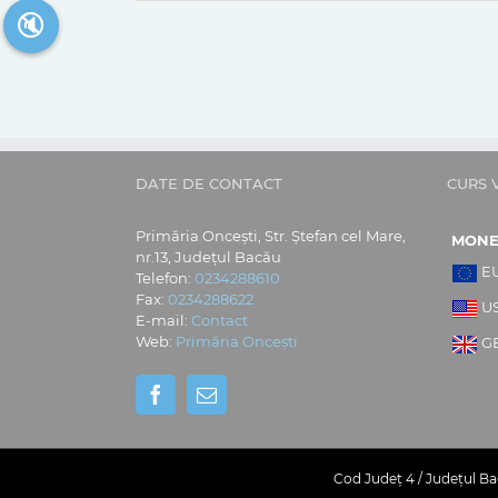
🔇
DATE DE CONTACT
CURS 
Primăria Oncești, Str. Ștefan cel Mare,
MON
nr.13, Județul Bacău
E
Telefon:
0234288610
Fax:
0234288622
U
E-mail:
Contact
Web:
Primăria Oncești
G
Cod Județ 4 / Județul Bac