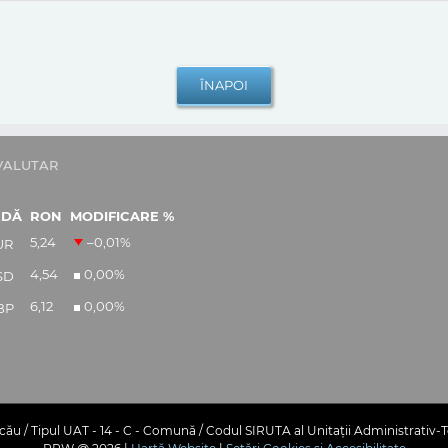
VALUTAR
EDĂ
RON
MODIFICARE %
5,24
–0,01
%
UR
4,54
0,00
%
SD
6,12
0,00
%
BP
ău / Tipul UAT - 14 - C - Comună / Codul SIRUTA al Unitații Administrativ-T