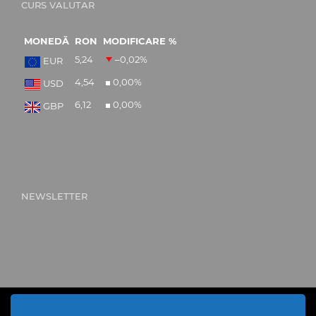
CURS VALUTAR
MONEDĂ
RON
MODIFICARE %
5,24
–0,02
%
EUR
4,54
0,00
%
USD
6,12
0,00
%
GBP
NEWSLETTER
Cod Județ 4 / Județul Bacău / Tipul UAT - 14 - C - Comună /