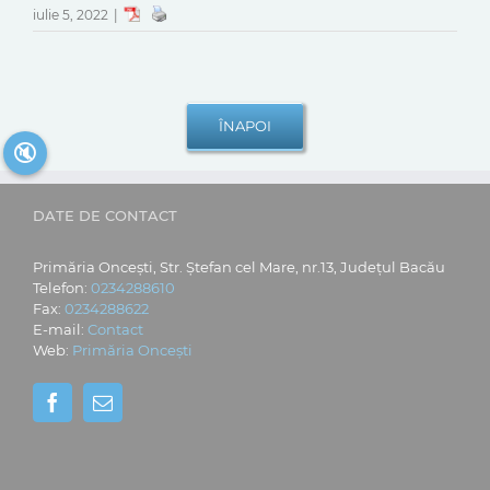
iulie 5, 2022
|
🔇
DATE DE CONTACT
Primăria Oncești, Str. Ștefan cel Mare, nr.13, Județul Bacău
Telefon:
0234288610
Fax:
0234288622
E-mail:
Contact
Web:
Primăria Oncești