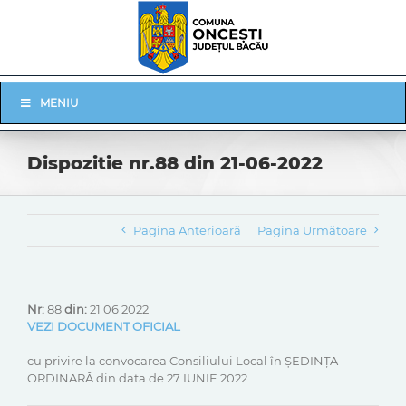
Skip
to
content
Skip
MENIU
Navigation
Dispozitie nr.88 din 21-06-2022
Pagina Anterioară
Pagina Următoare
Nr:
88
din:
21 06 2022
VEZI DOCUMENT OFICIAL
cu privire la convocarea Consiliului Local în ȘEDINȚA
ORDINARĂ din data de 27 IUNIE 2022