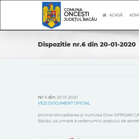
Skip
Skip
to
Navigation
COMUNA
ONCEȘTI
content
ACASĂ
ADMI
JUDEȚUL BACĂU
Dispozitie nr.6 din 20-01-2020
Nr:
6
din:
20 01 2020
VEZI DOCUMENT OFICIAL
privind reîncadrarea și numirea Dnei OPRIȘAN CA
Bacău, ca urmare a redenumirii postului de secretar