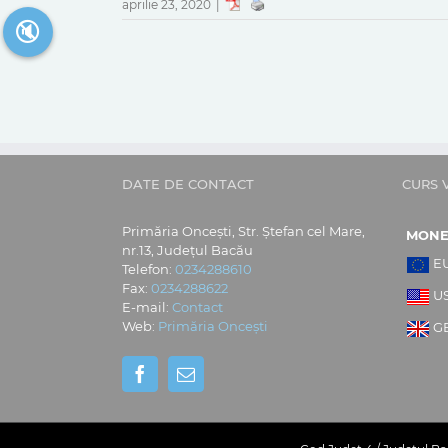
aprilie 23, 2020
|
🔇
DATE DE CONTACT
CURS 
Primăria Oncești, Str. Ștefan cel Mare,
MON
nr.13, Județul Bacău
E
Telefon:
0234288610
Fax:
0234288622
U
E-mail:
Contact
Web:
Primăria Oncești
G