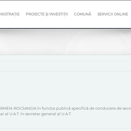
NISTRAȚIE
PROIECTE ȘI INVESTIȚII
COMUNĂ
SERVICII ONLINE
RMEN-ROCSANDA în funcţia publică specifică de conducere de secret
 al U.A.T. în secretar general al U.A.T.