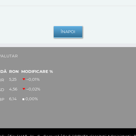
VALUTAR
EDĂ
RON
MODIFICARE %
5,25
–0,01
%
UR
4,56
–0,02
%
SD
6,14
0,00
%
BP