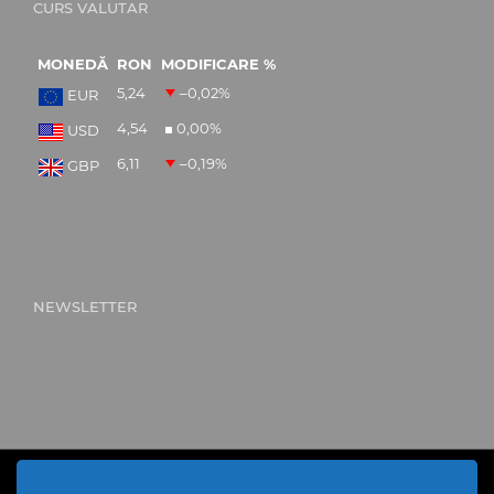
CURS VALUTAR
MONEDĂ
RON
MODIFICARE %
5,24
–0,02
%
EUR
4,54
0,00
%
USD
6,11
–0,19
%
GBP
NEWSLETTER
Cod Județ 4 / Județul Bacău / Tipul UAT - 14 - C - Comună /