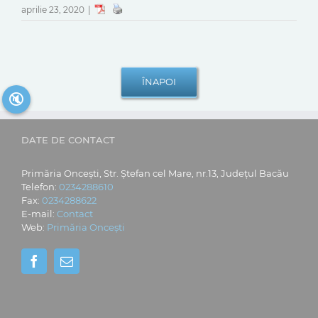
aprilie 23, 2020
|
🔇
DATE DE CONTACT
Primăria Oncești, Str. Ștefan cel Mare, nr.13, Județul Bacău
Telefon:
0234288610
Fax:
0234288622
E-mail:
Contact
Web:
Primăria Oncești