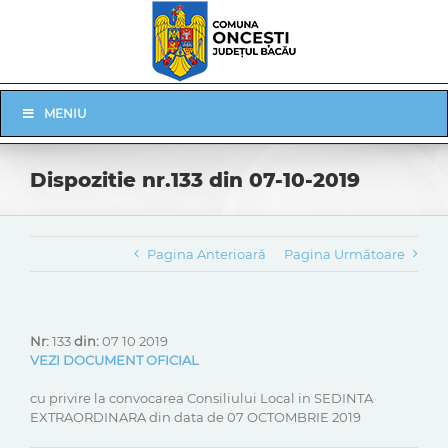
Skip
to
content
Skip
MENIU
Navigation
Dispozitie nr.133 din 07-10-2019
Pagina Anterioară
Pagina Următoare
Nr:
133
din:
07 10 2019
VEZI DOCUMENT OFICIAL
cu privire la convocarea Consiliului Local in SEDINTA
EXTRAORDINARA din data de 07 OCTOMBRIE 2019