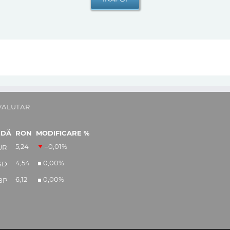
VALUTAR
EDĂ
RON
MODIFICARE %
5,24
–0,01
%
UR
4,54
0,00
%
SD
6,12
0,00
%
BP