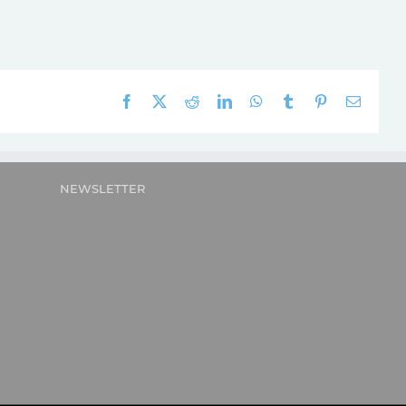
Facebook
X
Reddit
LinkedIn
WhatsApp
Tumblr
Pinterest
E-
mail:
NEWSLETTER