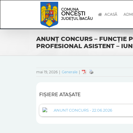
Skip
Skip
to
Navigation
COMUNA
ONCEȘTI
content
ACASĂ
ADMI
JUDEȚUL BACĂU
ANUNŢ CONCURS – FUNCŢIE PU
PROFESIONAL ASISTENT – IUN
mai 19, 2026
|
Generale
|
FIȘIERE ATAȘATE
.ANUNT CONCURS - 22.06.2026