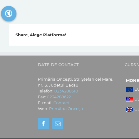
🔇
Share, Alege Platforma!
DATE DE CONTACT
CURS 
Primăria Oncești, Str. Ștefan cel Mare,
MON
nr.13, Județul Bacău
E
Telefon:
0234288610
Fax:
0234288622
U
E-mail:
Contact
Web:
Primăria Oncești
G