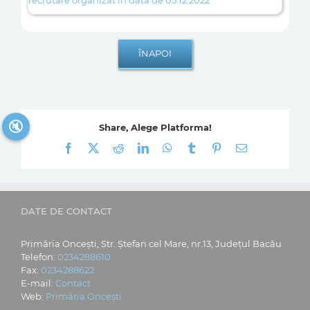
recrutare organizat in data de 05.12.2022
🔇
Share, Alege Platforma!
Facebook
X
Reddit
LinkedIn
WhatsApp
Tumblr
Pinterest
E-
mail:
DATE DE CONTACT
Primăria Oncești, Str. Ștefan cel Mare, nr.13, Județul Bacău
Telefon:
0234288610
Fax:
0234288622
E-mail:
Contact
Web:
Primăria Oncești