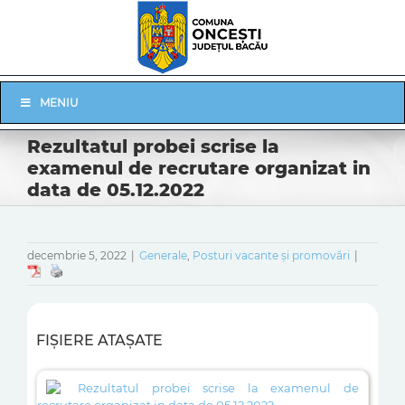
Skip
to
content
Skip
MENIU
Navigation
Rezultatul probei scrise la
examenul de recrutare organizat in
data de 05.12.2022
decembrie 5, 2022
|
Generale
,
Posturi vacante și promovări
|
FIȘIERE ATAȘATE
Rezultatul probei scrise la examenul de