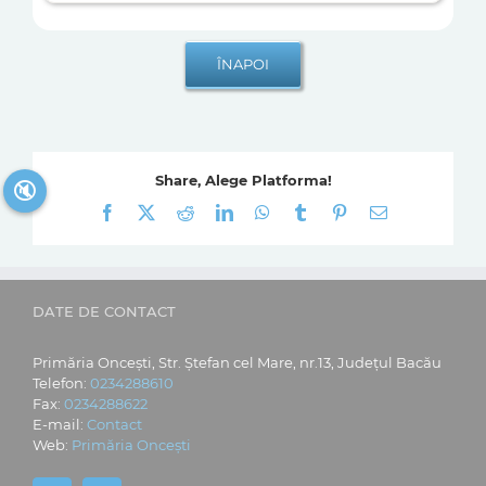
Share, Alege Platforma!
🔇
Facebook
X
Reddit
LinkedIn
WhatsApp
Tumblr
Pinterest
E-
mail:
DATE DE CONTACT
Primăria Oncești, Str. Ștefan cel Mare, nr.13, Județul Bacău
Telefon:
0234288610
Fax:
0234288622
E-mail:
Contact
Web:
Primăria Oncești