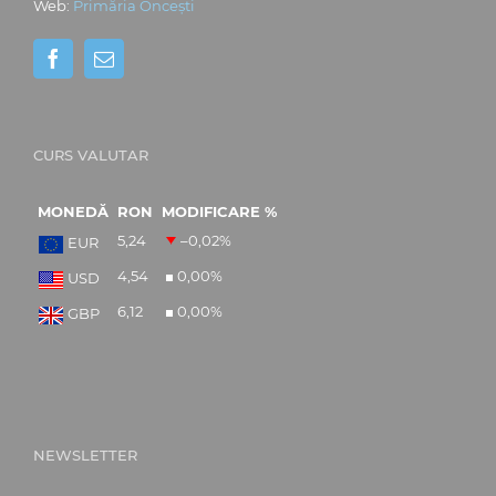
Web:
Primăria Oncești
CURS VALUTAR
MONEDĂ
RON
MODIFICARE %
5,24
–0,02
%
EUR
4,54
0,00
%
USD
6,12
0,00
%
GBP
NEWSLETTER