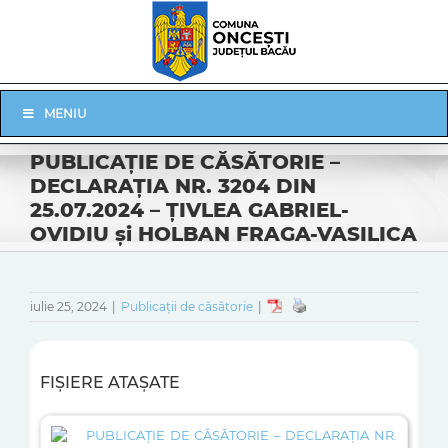
Skip
to
content
Skip
MENIU
Navigation
PUBLICAŢIE DE CĂSĂTORIE –
DECLARAŢIA NR. 3204 DIN
25.07.2024 – ŢIVLEA GABRIEL-
OVIDIU şi HOLBAN FRAGA-VASILICA
iulie 25, 2024
|
Publicații de căsătorie
|
FIȘIERE ATAȘATE
PUBLICAŢIE DE CĂSĂTORIE – DECLARAŢIA NR.