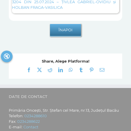
3204 DIN 25.07.2024 – ŢIVLEA GABRIEL-OVIDIU şi
HOLBAN FRAGA-VASILICA
🔇
Share, Alege Platforma!
Facebook
X
Reddit
LinkedIn
WhatsApp
Tumblr
Pinterest
E-
mail:
DATE DE CONTACT
Primăria Oncești, Str. Ștefan cel Mare, nr.13, Județul Bacău
Telefon:
0234288610
Fax:
0234288622
E-mail:
Contact