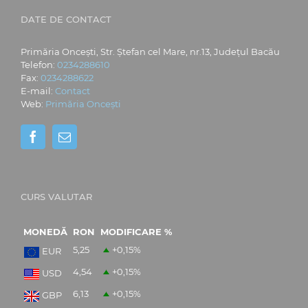
DATE DE CONTACT
Primăria Oncești, Str. Ștefan cel Mare, nr.13, Județul Bacău
Telefon:
0234288610
Fax:
0234288622
E-mail:
Contact
Web:
Primăria Oncești
CURS VALUTAR
MONEDĂ
RON
MODIFICARE %
5,25
+0,15
%
EUR
4,54
+0,15
%
USD
6,13
+0,15
%
GBP