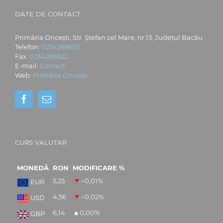
DATE DE CONTACT
Primăria Oncești, Str. Ștefan cel Mare, nr.13, Județul Bacău
Telefon:
0234288610
Fax:
0234288622
E-mail:
Contact
Web:
Primăria Oncești
CURS VALUTAR
MONEDĂ
RON
MODIFICARE %
5,25
–0,01
%
EUR
4,56
–0,02
%
USD
6,14
0,00
%
GBP