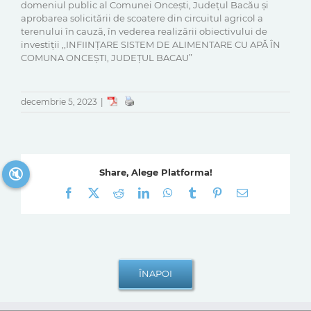
domeniul public al Comunei Onceşti, Judeţul Bacău și
aprobarea solicitării de scoatere din circuitul agricol a
terenului în cauză, în vederea realizării obiectivului de
investiții ,,INFIINȚARE SISTEM DE ALIMENTARE CU APĂ ÎN
COMUNA ONCEȘTI, JUDEȚUL BACAU”
decembrie 5, 2023
|
🔇
Share, Alege Platforma!
Facebook
X
Reddit
LinkedIn
WhatsApp
Tumblr
Pinterest
E-
mail: