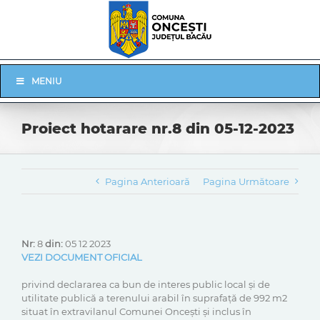
Skip
to
content
Skip
MENIU
Navigation
Proiect hotarare nr.8 din 05-12-2023
Pagina Anterioară
Pagina Următoare
Nr:
8
din:
05 12 2023
VEZI DOCUMENT OFICIAL
privind declararea ca bun de interes public local și de
utilitate publică a terenului arabil în suprafață de 992 m2
situat în extravilanul Comunei Oncești și inclus în