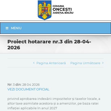
Skip
to
content
Skip
MENIU
Navigation
Proiect hotarare nr.3 din 28-04-
2026
Pagina Anterioară
Pagina Următoare
Nr:
3
din:
28 04 2026
VEZI DOCUMENT OFICIAL
privind aprobarea indexării impozitelor și taxelor locale, a
altor taxe asimilate acestora și a amenzilor, pe baza ratei
inflației aplicabile în anul 2027