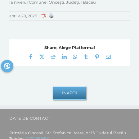
la nivelul Comunei Oncești, Județul Bacău
aprilie 28, 2026
|
Share, Alege Platforma!
Facebook
X
Reddit
LinkedIn
WhatsApp
Tumblr
Pinterest
E-
mail:
🔇
DATE DE CONTACT
Primăria Oncești, Str. Ștefan cel Mare, nr.13, Județul Bacău
Telefon:
0234288610