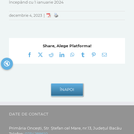
începând cu 1 ianuarie 2024
decembrie 4, 2023
|
Share, Alege Platforma!
Facebook
X
Reddit
LinkedIn
WhatsApp
Tumblr
Pinterest
E-
mail:
🔇
DATE DE CONTACT
Primăria Oncești, Str. Ștefan cel Mare, nr.13, Județul Bacău
Telefon:
0234288610