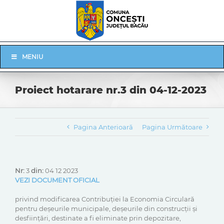
Skip
to
content
Skip
MENIU
Navigation
Proiect hotarare nr.3 din 04-12-2023
Pagina Anterioară
Pagina Următoare
Nr:
3
din:
04 12 2023
VEZI DOCUMENT OFICIAL
privind modificarea Contribuției la Economia Circulară
pentru deșeurile municipale, deșeurile din construcții și
desființări, destinate a fi eliminate prin depozitare,