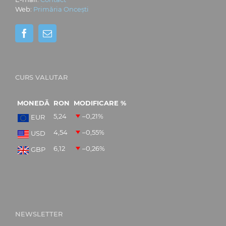
Web:
Primăria Oncești
CURS VALUTAR
MONEDĂ
RON
MODIFICARE %
5,24
–0,21
%
EUR
4,54
–0,55
%
USD
6,12
–0,26
%
GBP
NEWSLETTER