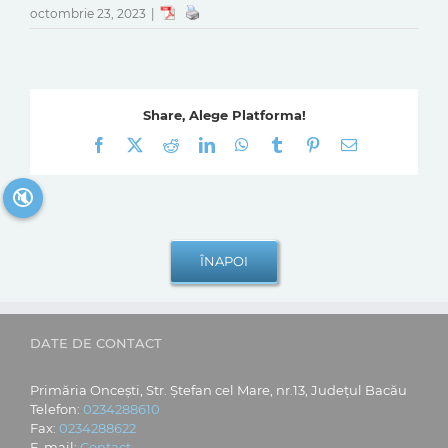
octombrie 23, 2023
|
Share, Alege Platforma!
Facebook
X
Reddit
LinkedIn
WhatsApp
Tumblr
Pinterest
E-
mail:
🔇
DATE DE CONTACT
Primăria Oncești, Str. Ștefan cel Mare, nr.13, Județul Bacău
Telefon:
0234288610
Fax:
0234288622
E-mail:
Contact