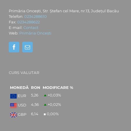
Primăria Oncești, Str. Ștefan cel Mare, nr.13, Județul Bacău
Telefon:
0234288610
Fax:
0234288622
E-mail:
Contact
Web:
Primăria Oncești
CURS VALUTAR
MONEDĂ
RON
MODIFICARE %
5,26
+0,03
%
EUR
4,56
+0,02
%
USD
6,14
0,00
%
GBP