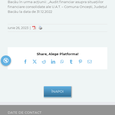
Bacău în urma acţiunii: ,,Audit financiar asupra situațiilor
financiare consolidate ale U.A.T. – Comuna Onceşti, Judeţul
Bacău la data de 31.12.2022
iunie 26, 2023
|
Share, Alege Platforma!
🔇
Facebook
X
Reddit
LinkedIn
WhatsApp
Tumblr
Pinterest
E-
mail:
DATE DE CONTACT