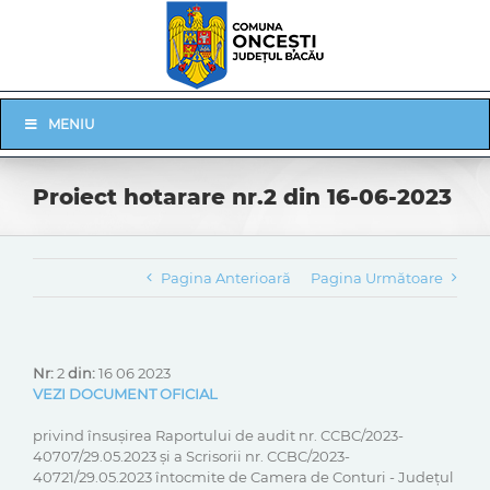
Skip
to
content
Skip
MENIU
Navigation
Proiect hotarare nr.2 din 16-06-2023
Pagina Anterioară
Pagina Următoare
Nr:
2
din:
16 06 2023
VEZI DOCUMENT OFICIAL
privind însuşirea Raportului de audit nr. CCBC/2023-
40707/29.05.2023 şi a Scrisorii nr. CCBC/2023-
40721/29.05.2023 întocmite de Camera de Conturi - Judeţul