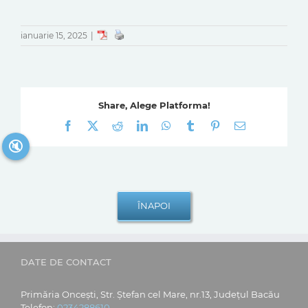
ianuarie 15, 2025
|
Share, Alege Platforma!
Facebook
X
Reddit
LinkedIn
WhatsApp
Tumblr
Pinterest
E-
mail:
🔇
DATE DE CONTACT
Primăria Oncești, Str. Ștefan cel Mare, nr.13, Județul Bacău
Telefon:
0234288610