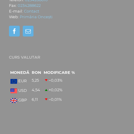
Fax:
0234288622
E-mail:
Contact
Web:
Primăria Oncești
CURS VALUTAR
MONEDĂ
RON
MODIFICARE %
5,25
–0,03
%
EUR
4,54
+0,02
%
USD
6,11
–0,01
%
GBP