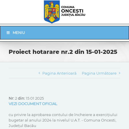
Skip
to
content
Skip
MENIU
Navigation
Proiect hotarare nr.2 din 15-01-2025
Pagina Anterioară
Pagina Următoare
Nr:
2
din:
15 01 2025
VEZI DOCUMENT OFICIAL
cu privire la aprobarea contului de încheiere a exerciţiului
bugetar al anului 2024 la nivelul U.A.T. - Comuna Oncesti,
Județul Bacău