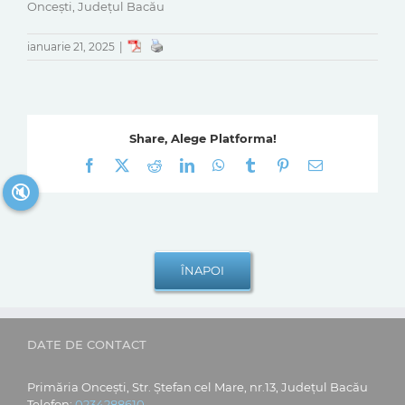
Oncești, Județul Bacău
ianuarie 21, 2025
|
Share, Alege Platforma!
Facebook
X
Reddit
LinkedIn
WhatsApp
Tumblr
Pinterest
E-
mail:
🔇
DATE DE CONTACT
Primăria Oncești, Str. Ștefan cel Mare, nr.13, Județul Bacău
Telefon:
0234288610