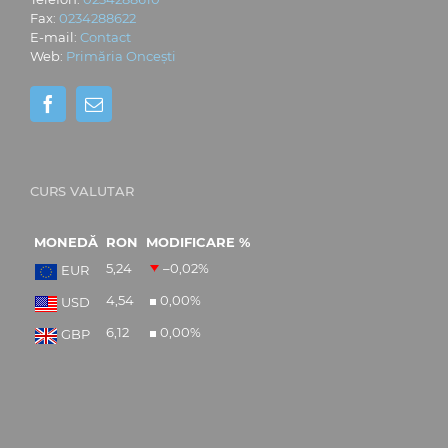
Fax:
0234288622
E-mail:
Contact
Web:
Primăria Oncești
CURS VALUTAR
MONEDĂ
RON
MODIFICARE %
5,24
–0,02
%
EUR
4,54
0,00
%
USD
6,12
0,00
%
GBP