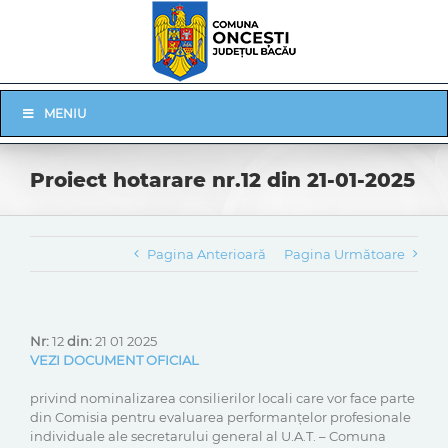
Skip
to
content
Skip
MENIU
Navigation
Proiect hotarare nr.12 din 21-01-2025
Pagina Anterioară
Pagina Următoare
Nr:
12
din:
21 01 2025
VEZI DOCUMENT OFICIAL
privind nominalizarea consilierilor locali care vor face parte
din Comisia pentru evaluarea performanțelor profesionale
individuale ale secretarului general al U.A.T. – Comuna