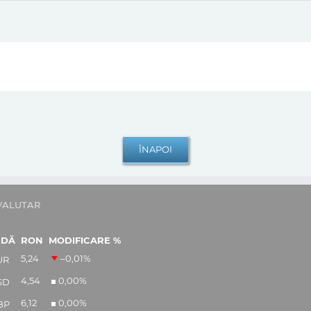
VALUTAR
EDĂ
RON
MODIFICARE %
5,24
–0,01
%
UR
4,54
0,00
%
SD
6,12
0,00
%
BP