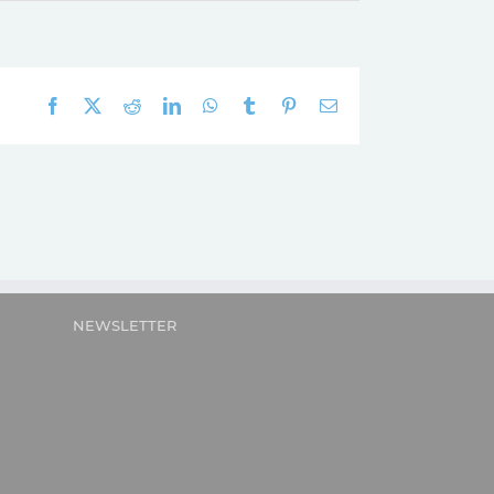
Facebook
X
Reddit
LinkedIn
WhatsApp
Tumblr
Pinterest
E-
mail:
NEWSLETTER