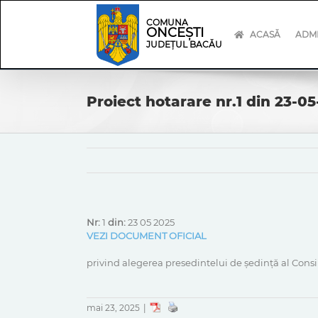
Skip
Skip
to
Navigation
COMUNA
ONCEȘTI
content
ACASĂ
ADMI
JUDEȚUL BACĂU
Proiect hotarare nr.1 din 23-0
Nr:
1
din:
23 05 2025
VEZI DOCUMENT OFICIAL
privind alegerea presedintelui de ședință al Consi
mai 23, 2025
|