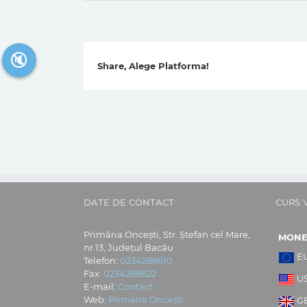
🔇
Share, Alege Platforma!
DATE DE CONTACT
CURS 
Primăria Oncești, Str. Ștefan cel Mare,
MON
nr.13, Județul Bacău
E
Telefon:
0234288610
Fax:
0234288622
U
E-mail:
Contact
Web:
Primăria Oncești
G