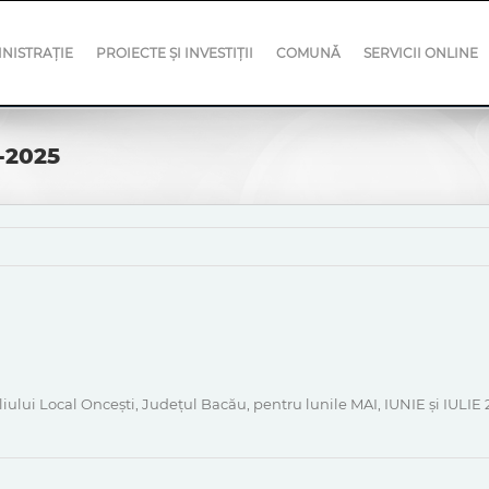
NISTRAȚIE
PROIECTE ȘI INVESTIȚII
COMUNĂ
SERVICII ONLINE
5-2025
liului Local Oncești, Județul Bacău, pentru lunile MAI, IUNIE și IULIE