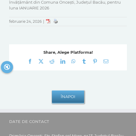
învățământ din Comuna Oncești, Județul Bacău, pentru
luna IANUARIE 2026
februarie 24, 2026
|
Share, Alege Platforma!
Facebook
X
Reddit
LinkedIn
WhatsApp
Tumblr
Pinterest
E-
mail:
🔇
DATE DE CONTACT
Primăria Oncești, Str. Ștefan cel Mare, nr.13, Județul Bacău