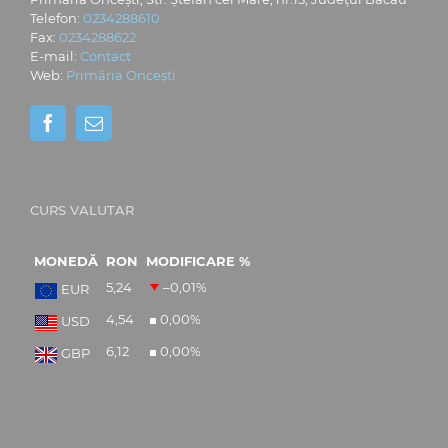
Telefon:
0234288610
Fax:
0234288622
E-mail:
Contact
Web:
Primăria Oncești
CURS VALUTAR
MONEDĂ
RON
MODIFICARE %
5,24
–0,01
%
EUR
4,54
0,00
%
USD
6,12
0,00
%
GBP