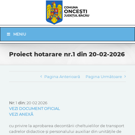
Skip
to
content
Skip
MENIU
Navigation
Proiect hotarare nr.1 din 20-02-2026
Pagina Anterioară
Pagina Următoare
Nr:
1
din:
20 02 2026
VEZI DOCUMENT OFICIAL
VEZI ANEXĂ
cu privire la aprobarea decontării cheltuielilor de transport
cadrelor didactice și personalului auxiliar din unitățile de