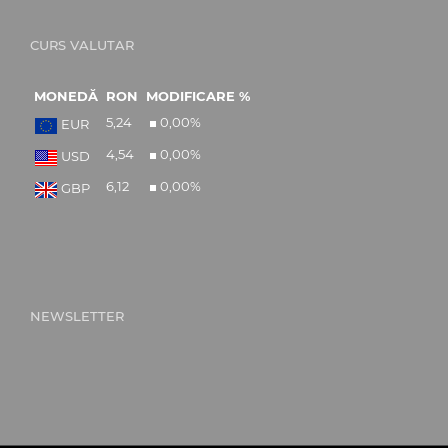
CURS VALUTAR
MONEDĂ
RON
MODIFICARE %
5,24
0,00
%
EUR
4,54
0,00
%
USD
6,12
0,00
%
GBP
NEWSLETTER