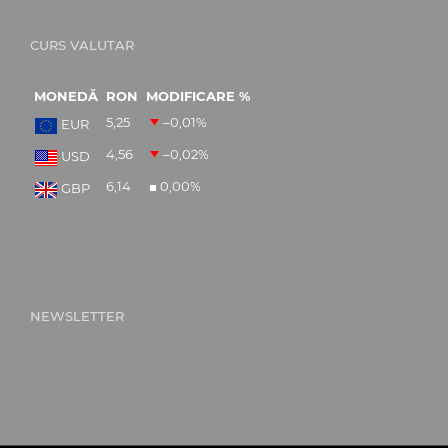
CURS VALUTAR
MONEDĂ
RON
MODIFICARE %
5,25
–0,01
%
EUR
4,56
–0,02
%
USD
6,14
0,00
%
GBP
NEWSLETTER