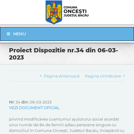
Skip
to
content
Skip
MENIU
Navigation
Proiect Dispozitie nr.34 din 06-03-
2023
Pagina Anterioară
Pagina Următoare
Nr:
34
din:
06-03-2023
VEZI DOCUMENT OFICIAL
privind modificarea cuantumul ajutorului social acordat
unui număr de 84 de familii și/sau persoane singure cu
domiciliul în Comuna Oncești, Județul Bacău, începând cu