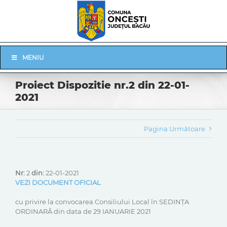
Skip
to
content
Skip
MENIU
Navigation
Proiect Dispozitie nr.2 din 22-01-
2021
Pagina Următoare
Nr:
2
din:
22-01-2021
VEZI DOCUMENT OFICIAL
cu privire la convocarea Consiliului Local în SEDINȚA
ORDINARĂ din data de 29 IANUARIE 2021