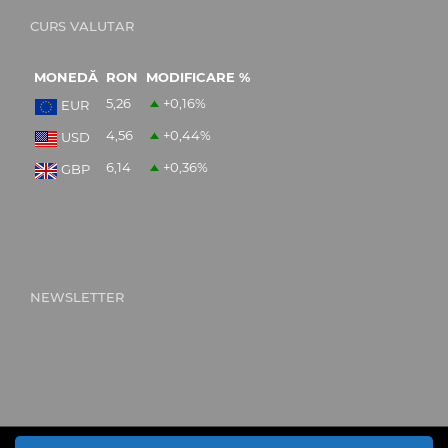
CURS VALUTAR
MONEDĂ
RON
MODIFICARE %
5,26
+0,16
%
EUR
4,56
+0,44
%
USD
6,14
+0,36
%
GBP
NEWSLETTER