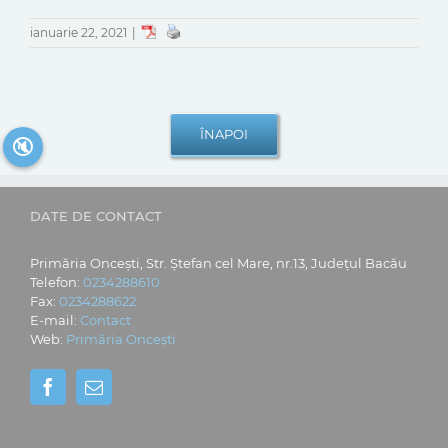
ianuarie 22, 2021
|
🔇
DATE DE CONTACT
Primăria Oncești, Str. Ștefan cel Mare, nr.13, Județul Bacău
Telefon:
0234288610
Fax:
0234288622
E-mail:
Contact
Web:
Primăria Oncești