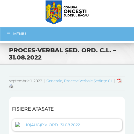
Skip
to
content
Skip
MENIU
Navigation
PROCES-VERBAL ŞED. ORD. C.L. –
31.08.2022
septembrie 1, 2022
|
Generale
,
Procese Verbale Ședințe CL
|
FIȘIERE ATAȘATE
10(AUG)P.V-ORD.-31.08.2022