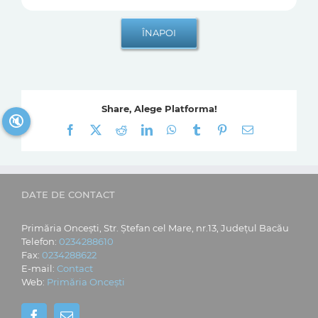
Share, Alege Platforma!
🔇
Facebook
X
Reddit
LinkedIn
WhatsApp
Tumblr
Pinterest
E-
mail:
DATE DE CONTACT
Primăria Oncești, Str. Ștefan cel Mare, nr.13, Județul Bacău
Telefon:
0234288610
Fax:
0234288622
E-mail:
Contact
Web:
Primăria Oncești