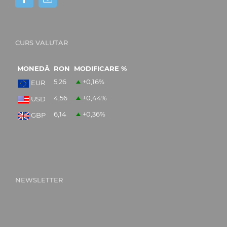
CURS VALUTAR
MONEDĂ
RON
MODIFICARE %
5,26
+0,16
%
EUR
4,56
+0,44
%
USD
6,14
+0,36
%
GBP
NEWSLETTER