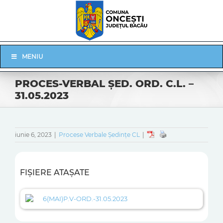
Skip
to
content
Skip
MENIU
Navigation
PROCES-VERBAL ŞED. ORD. C.L. –
31.05.2023
iunie 6, 2023
|
Procese Verbale Ședințe CL
|
FIȘIERE ATAȘATE
6(MAI)P.V-ORD.-31.05.2023