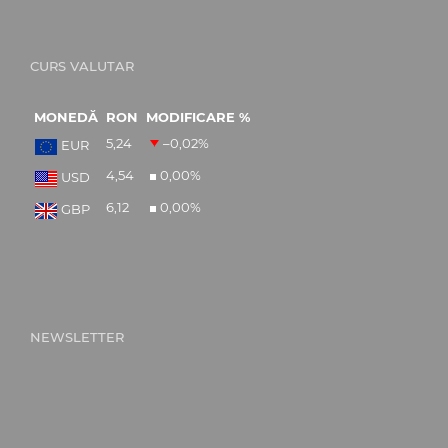
CURS VALUTAR
MONEDĂ
RON
MODIFICARE %
5,24
–0,02
%
EUR
4,54
0,00
%
USD
6,12
0,00
%
GBP
NEWSLETTER