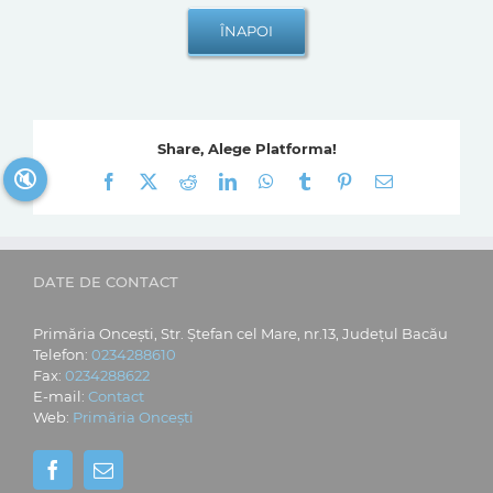
Share, Alege Platforma!
🔇
Facebook
X
Reddit
LinkedIn
WhatsApp
Tumblr
Pinterest
E-
mail:
DATE DE CONTACT
Primăria Oncești, Str. Ștefan cel Mare, nr.13, Județul Bacău
Telefon:
0234288610
Fax:
0234288622
E-mail:
Contact
Web:
Primăria Oncești