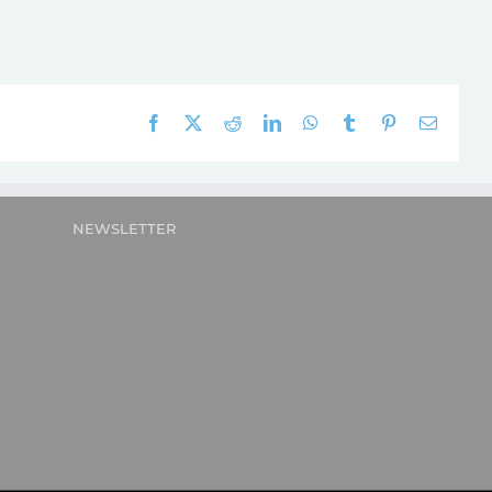
Facebook
X
Reddit
LinkedIn
WhatsApp
Tumblr
Pinterest
E-
mail:
NEWSLETTER