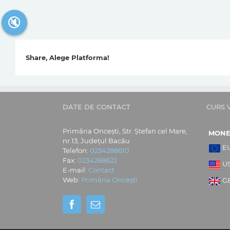
🔇
Share, Alege Platforma!
DATE DE CONTACT
CURS 
Primăria Oncești, Str. Ștefan cel Mare,
MON
nr.13, Județul Bacău
E
Telefon:
0234288610
Fax:
0234288622
U
E-mail:
Contact
Web:
Primăria Oncești
G