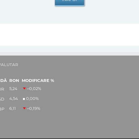
VALUTAR
EDĂ
RON
MODIFICARE %
5,24
–0,02
%
UR
4,54
0,00
%
SD
6,11
–0,19
%
BP