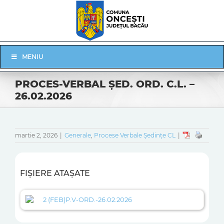
Skip
to
content
Skip
MENIU
Navigation
PROCES-VERBAL ŞED. ORD. C.L. –
26.02.2026
martie 2, 2026
|
Generale
,
Procese Verbale Ședințe CL
|
FIȘIERE ATAȘATE
2 (FEB)P.V-ORD.-26.02.2026