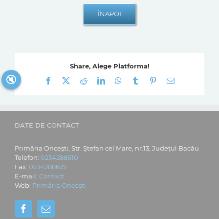
Share, Alege Platforma!
🔇
Facebook
X
Reddit
LinkedIn
WhatsApp
Tumblr
Pinterest
E-
mail:
DATE DE CONTACT
Primăria Oncești, Str. Ștefan cel Mare, nr.13, Județul Bacău
Telefon:
0234288610
Fax:
0234288622
E-mail:
Contact
Web:
Primăria Oncești