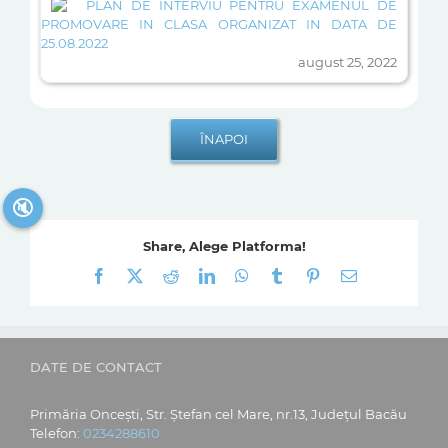
PLAN DE INTERVIU PENTRU EXAMENUL DE
PROMOVARE IN CLASA ORGANIZAT IN DATA DE
25.08.2022
august 25, 2022
🔇
Share, Alege Platforma!
Facebook
X
Reddit
LinkedIn
WhatsApp
Tumblr
Pinterest
E-
mail:
DATE DE CONTACT
Primăria Oncești, Str. Ștefan cel Mare, nr.13, Județul Bacău
Telefon:
0234288610