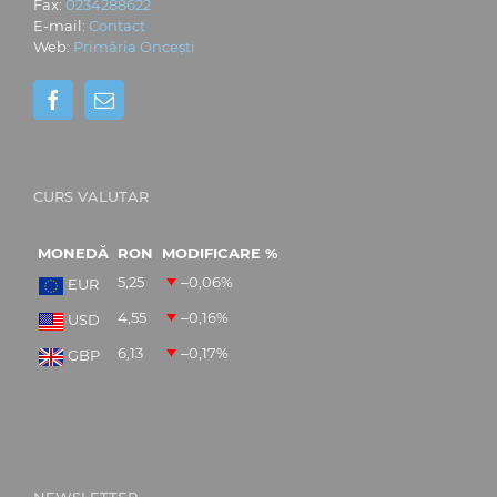
Fax:
0234288622
E-mail:
Contact
Web:
Primăria Oncești
CURS VALUTAR
MONEDĂ
RON
MODIFICARE %
5,25
–0,06
%
EUR
4,55
–0,16
%
USD
6,13
–0,17
%
GBP