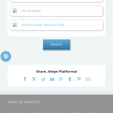
PV AFIȘARE
NOTIFICARE PREEMPTOR
🔇
Share, Alege Platforma!
Facebook
X
Reddit
LinkedIn
WhatsApp
Tumblr
Pinterest
E-
mail:
DATE DE CONTACT