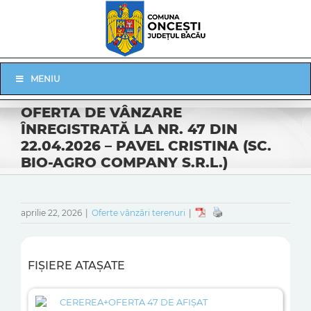
Skip
to
content
Skip
MENIU
Navigation
OFERTA DE VÂNZARE
ÎNREGISTRATĂ LA NR. 47 DIN
22.04.2026 – PAVEL CRISTINA (SC.
BIO-AGRO COMPANY S.R.L.)
aprilie 22, 2026
|
Oferte vânzări terenuri
|
FIȘIERE ATAȘATE
CEREREA+OFERTA 47 DE AFIȘAT