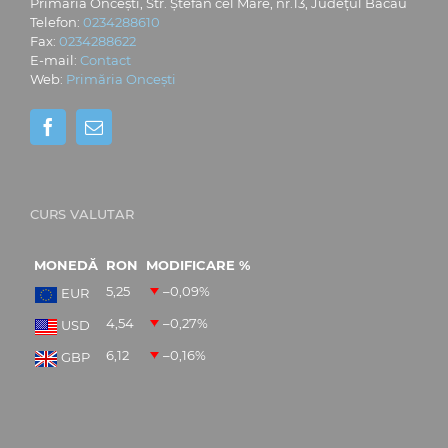
Primăria Oncești, Str. Ștefan cel Mare, nr.13, Județul Bacău
Telefon:
0234288610
Fax:
0234288622
E-mail:
Contact
Web:
Primăria Oncești
CURS VALUTAR
MONEDĂ
RON
MODIFICARE %
5,25
–0,09
%
EUR
4,54
–0,27
%
USD
6,12
–0,16
%
GBP