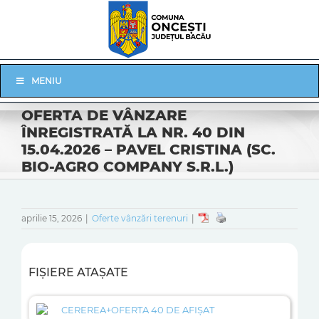
Skip
to
content
Skip
MENIU
Navigation
OFERTA DE VÂNZARE
ÎNREGISTRATĂ LA NR. 40 DIN
15.04.2026 – PAVEL CRISTINA (SC.
BIO-AGRO COMPANY S.R.L.)
aprilie 15, 2026
|
Oferte vânzări terenuri
|
FIȘIERE ATAȘATE
CEREREA+OFERTA 40 DE AFIȘAT