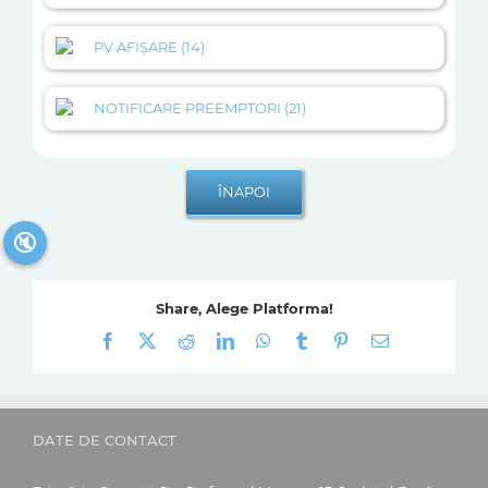
PV AFIȘARE (14)
NOTIFICARE PREEMPTORI (21)
🔇
Share, Alege Platforma!
Facebook
X
Reddit
LinkedIn
WhatsApp
Tumblr
Pinterest
E-
mail:
DATE DE CONTACT