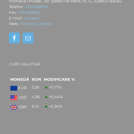
Primăria Oncești, Str. Ștefan cel Mare, nr.13, Județul Bacău
Telefon:
0234288610
Fax:
0234288622
E-mail:
Contact
Web:
Primăria Oncești
CURS VALUTAR
MONEDĂ
RON
MODIFICARE %
5,26
+0,17
%
EUR
4,56
+0,44
%
USD
6,14
+0,34
%
GBP