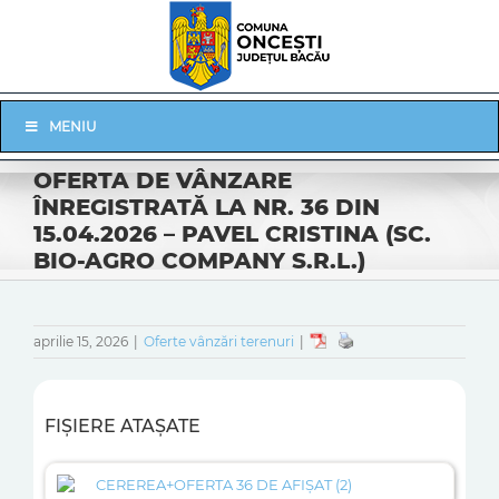
Skip
to
content
Skip
MENIU
Navigation
OFERTA DE VÂNZARE
ÎNREGISTRATĂ LA NR. 36 DIN
15.04.2026 – PAVEL CRISTINA (SC.
BIO-AGRO COMPANY S.R.L.)
aprilie 15, 2026
|
Oferte vânzări terenuri
|
FIȘIERE ATAȘATE
CEREREA+OFERTA 36 DE AFIȘAT (2)