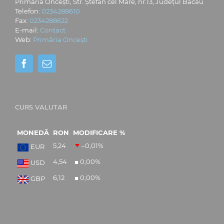
Primăria Oncești, Str. Ștefan cel Mare, nr.13, Județul Bacău
Telefon:
0234288610
Fax:
0234288622
E-mail:
Contact
Web:
Primăria Oncești
CURS VALUTAR
MONEDĂ
RON
MODIFICARE %
5,24
–0,01
%
EUR
4,54
0,00
%
USD
6,12
0,00
%
GBP