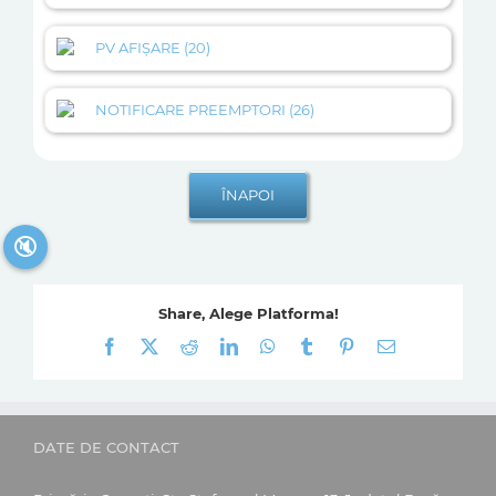
PV AFIȘARE (20)
NOTIFICARE PREEMPTORI (26)
🔇
Share, Alege Platforma!
Facebook
X
Reddit
LinkedIn
WhatsApp
Tumblr
Pinterest
E-
mail:
DATE DE CONTACT