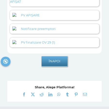
AFIȘAT
PV AFIȘARE
Notificare preemptori
PV finalizare OV 29 (1)
🔇
Share, Alege Platforma!
Facebook
X
Reddit
LinkedIn
WhatsApp
Tumblr
Pinterest
E-
mail: