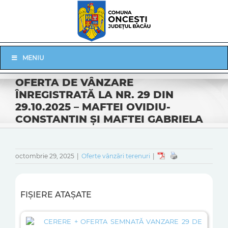
Skip
to
content
Skip
MENIU
Navigation
OFERTA DE VÂNZARE
ÎNREGISTRATĂ LA NR. 29 DIN
29.10.2025 – MAFTEI OVIDIU-
CONSTANTIN ŞI MAFTEI GABRIELA
octombrie 29, 2025
|
Oferte vânzări terenuri
|
FIȘIERE ATAȘATE
CERERE + OFERTA SEMNATĂ VANZARE 29 DE