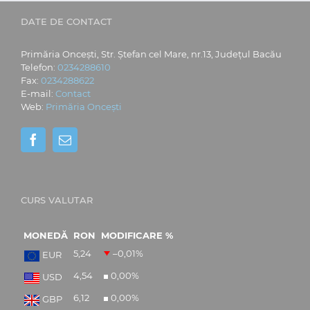
DATE DE CONTACT
Primăria Oncești, Str. Ștefan cel Mare, nr.13, Județul Bacău
Telefon:
0234288610
Fax:
0234288622
E-mail:
Contact
Web:
Primăria Oncești
CURS VALUTAR
MONEDĂ
RON
MODIFICARE %
5,24
–0,01
%
EUR
4,54
0,00
%
USD
6,12
0,00
%
GBP