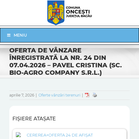
Skip
to
content
Skip
MENIU
Navigation
OFERTA DE VÂNZARE
ÎNREGISTRATĂ LA NR. 24 DIN
07.04.2026 – PAVEL CRISTINA (SC.
BIO-AGRO COMPANY S.R.L.)
aprilie 7, 2026
|
Oferte vânzări terenuri
|
FIȘIERE ATAȘATE
CEREREA+OFERTA 24 DE AFIȘAT