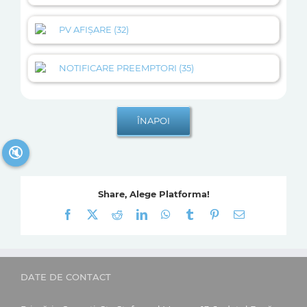
PV AFIȘARE (32)
NOTIFICARE PREEMPTORI (35)
🔇
Share, Alege Platforma!
Facebook
X
Reddit
LinkedIn
WhatsApp
Tumblr
Pinterest
E-
mail:
DATE DE CONTACT