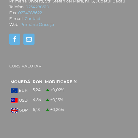
Primăria Oncești, Str. Ștefan cel Mare, nr.13, Județul Bacău
Telefon:
0234288610
Fax:
0234288622
E-mail:
Contact
Web:
Primăria Oncești
CURS VALUTAR
MONEDĂ
RON
MODIFICARE %
5,24
+0,02
%
EUR
4,54
+0,13
%
USD
6,13
+0,26
%
GBP