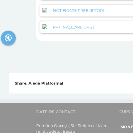
NOTIFICARE PREEMPTORI
PV FINALIZARE OV 23
🔇
Share, Alege Platforma!
DATE DE CONTACT
CURS 
Primăria Oncești, Str. Ștefan cel Mare,
MON
nr.13, Județul Bacău