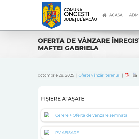
Skip
Skip
to
Navigation
COMUNA
ONCEȘTI
content
ACASĂ
ADMI
JUDEȚUL BACĂU
OFERTA DE VÂNZARE ÎNREGISTR
MAFTEI GABRIELA
octombrie 28, 2025
|
Oferte vânzări terenuri
|
FIȘIERE ATAȘATE
Cerere + Oferta de vanzare semnata
PV AFISARE