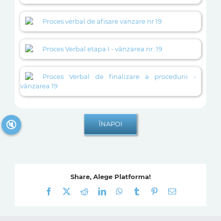
Proces verbal de afisare vanzare nr 19
Proces Verbal etapa I - vânzarea nr. 19
Proces Verbal de finalizare a procedurii -
vânzarea 19
🔇
Share, Alege Platforma!
Facebook
X
Reddit
LinkedIn
WhatsApp
Tumblr
Pinterest
E-
mail: