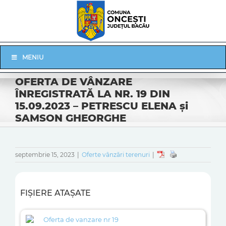
Skip
to
content
Skip
MENIU
Navigation
OFERTA DE VÂNZARE
ÎNREGISTRATĂ LA NR. 19 DIN
15.09.2023 – PETRESCU ELENA şi
SAMSON GHEORGHE
septembrie 15, 2023
|
Oferte vânzări terenuri
|
FIȘIERE ATAȘATE
Oferta de vanzare nr 19