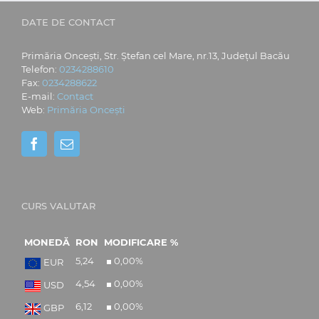
DATE DE CONTACT
Primăria Oncești, Str. Ștefan cel Mare, nr.13, Județul Bacău
Telefon:
0234288610
Fax:
0234288622
E-mail:
Contact
Web:
Primăria Oncești
CURS VALUTAR
MONEDĂ
RON
MODIFICARE %
5,24
0,00
%
EUR
4,54
0,00
%
USD
6,12
0,00
%
GBP