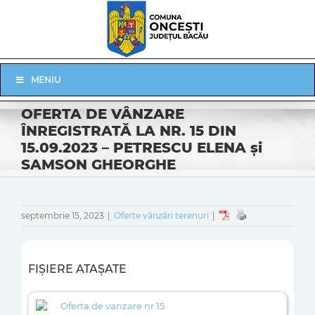
Skip
to
content
Skip
MENIU
Navigation
OFERTA DE VÂNZARE
ÎNREGISTRATĂ LA NR. 15 DIN
15.09.2023 – PETRESCU ELENA şi
SAMSON GHEORGHE
septembrie 15, 2023
|
Oferte vânzări terenuri
|
FIȘIERE ATAȘATE
Oferta de vanzare nr 15