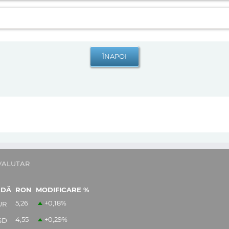
VALUTAR
EDĂ
RON
MODIFICARE %
5,26
+0,18
%
UR
4,55
+0,29
%
SD