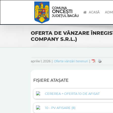
Skip
Skip
to
Navigation
COMUNA
ONCEȘTI
content
ACASĂ
ADMI
JUDEȚUL BACĂU
OFERTA DE VÂNZARE ÎNREGISTR
COMPANY S.R.L.)
aprilie 1, 2026
|
Oferte vânzări terenuri
|
FIȘIERE ATAȘATE
CEREREA + OFERTA 10 DE AFISAT
10 - PV AFISARE (8)