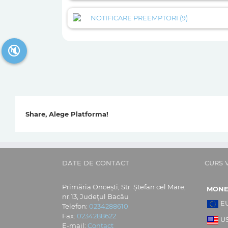
NOTIFICARE PREEMPTORI (9)
🔇
Share, Alege Platforma!
DATE DE CONTACT
CURS 
Primăria Oncești, Str. Ștefan cel Mare,
MON
nr.13, Județul Bacău
E
Telefon:
0234288610
Fax:
0234288622
U
E-mail:
Contact